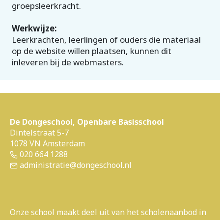
groepsleerkracht.
Werkwijze:
Leerkrachten, leerlingen of ouders die materiaal
op de website willen plaatsen, kunnen dit
inleveren bij de webmasters.
De Dongeschool, Openbare Basisschool
Dintelstraat 5-7
1078 VN Amsterdam
020 664 1288
administratie@dongeschool.nl
Onze school maakt deel uit van het scholenaanbod in